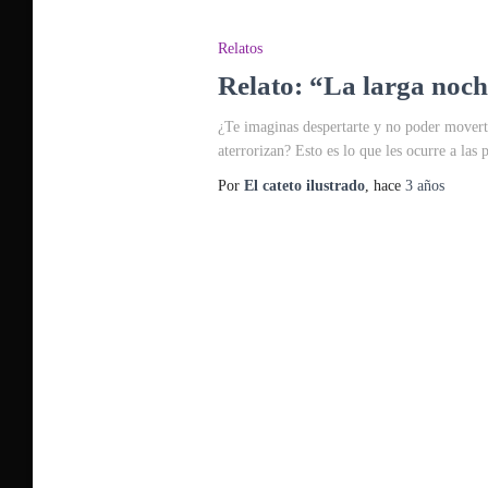
Relatos
Relato: “La larga noche
¿Te imaginas despertarte y no poder moverte
aterrorizan? Esto es lo que les ocurre a las 
Por
El cateto ilustrado
, hace
3 años