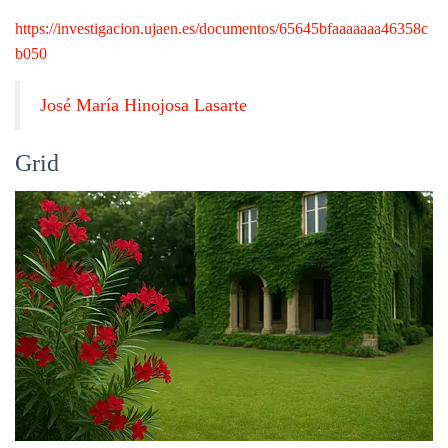
https://investigacion.ujaen.es/documentos/65645bfaaaaaaa46358c
b050
José María Hinojosa Lasarte
Grid