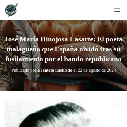
C
A
M
B
I
José María Hinojosa Lasarte: El poeta
A
R
malagueño que España olvidó tras su
M
fusilamiento por el bando republicano
O
D
O
Publicado por
El cateto ilustrado
el
22 de agosto de 2024
D
E
N
A
V
E
G
A
C
I