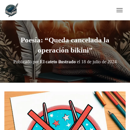
C
A
M
B
I
Poesía: “Queda cancelada la
A
R
operación bikini”
M
O
Publicado por
El cateto ilustrado
el
18 de julio de 2024
D
O
D
E
N
A
V
E
G
A
C
I