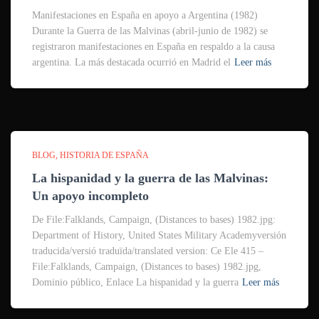
Manifestaciones en España en apoyo a Argentina (1982)
Durante la Guerra de las Malvinas (abril-junio de 1982) se
registraron manifestaciones en España en respaldo a la causa
argentina. La más destacada ocurrió en Madrid el
Leer más
BLOG
HISTORIA DE ESPAÑA
La hispanidad y la guerra de las Malvinas:
Un apoyo incompleto
De File:Falklands, Campaign, (Distances to bases) 1982.jpg:
Department of History, United States Military Academyversión
traducida/versió traduïda/translated version: Ce Ele 415 –
File:Falklands, Campaign, (Distances to bases) 1982.jpg,
Dominio público, Enlace La hispanidad y la guerra
Leer más