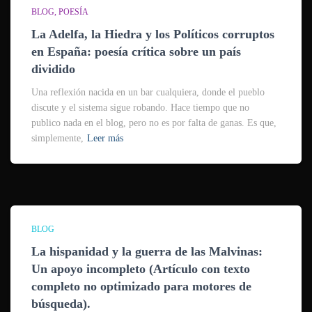
BLOG
POESÍA
La Adelfa, la Hiedra y los Políticos corruptos
en España: poesía crítica sobre un país
dividido
Una reflexión nacida en un bar cualquiera, donde el pueblo
discute y el sistema sigue robando. Hace tiempo que no
publico nada en el blog, pero no es por falta de ganas. Es que,
simplemente,
Leer más
BLOG
La hispanidad y la guerra de las Malvinas:
Un apoyo incompleto (Artículo con texto
completo no optimizado para motores de
búsqueda).