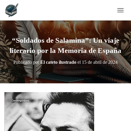
C
A
M
B
I
“Soldados de Salamina”: Un viaje
A
R
literario por la Memoria de España
M
O
Publicado por
El cateto ilustrado
el
15 de abril de 2024
D
O
D
E
N
A
V
E
G
A
C
I