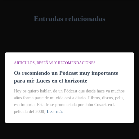
Entradas relacionadas
ARTICULOS
RESEÑAS Y RECOMENDACIONES
Os recomiendo un Pódcast muy importante
para mí: Luces en el horizonte
Hoy os quiero hablar, de un Pódcast que desde hace ya muchos
años forma parte de mi vida casi a diario. Libros, discos, pelis,
eso importa. Esta frase pronunciada por John Cusack en la
película del 2000,
Leer más