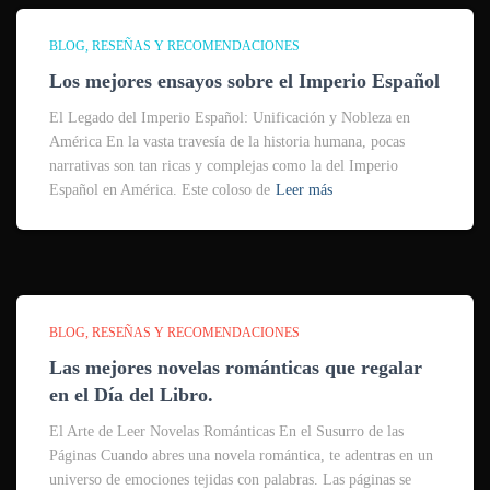
BLOG
RESEÑAS Y RECOMENDACIONES
Los mejores ensayos sobre el Imperio Español
El Legado del Imperio Español: Unificación y Nobleza en
América En la vasta travesía de la historia humana, pocas
narrativas son tan ricas y complejas como la del Imperio
Español en América. Este coloso de
Leer más
BLOG
RESEÑAS Y RECOMENDACIONES
Las mejores novelas románticas que regalar
en el Día del Libro.
El Arte de Leer Novelas Románticas En el Susurro de las
Páginas Cuando abres una novela romántica, te adentras en un
universo de emociones tejidas con palabras. Las páginas se